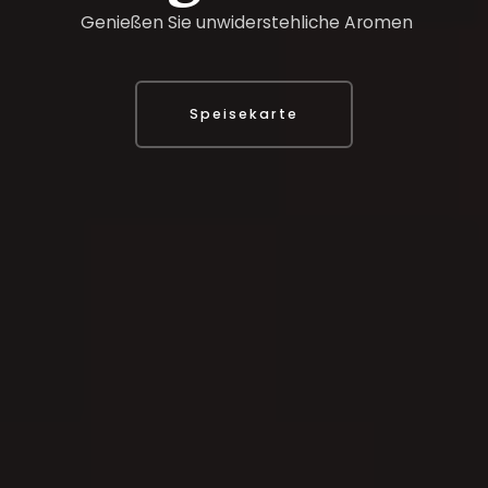
G
e
n
i
e
ß
e
n
S
i
e
u
n
w
i
d
e
r
s
t
e
h
l
i
c
h
e
A
r
o
m
e
n
Speisekarte