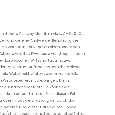
mphitheatre Parkway Mountain View, CA 94043,
rden und die eine Analyse der Benutzung der
ite werden in der Regel an einen Server von
Webseite wird Ihre IP-Adresse von Google jedoch
den Europäischen Wirtschaftsraum zuvor
ort gekürzt. Im Auftrag des Betreibers dieser
er die Websiteaktivitäten zusammenzustellen
Websitebetreiber zu erbringen. Die im
oogle zusammengeführt. Sie können die
jedoch darauf hin, dass Sie in diesem Fall
rüber hinaus die Erfassung der durch das
die Verarbeitung dieser Daten durch Google
: http://tools.google.com/dlpage/gaoptout?hl=de