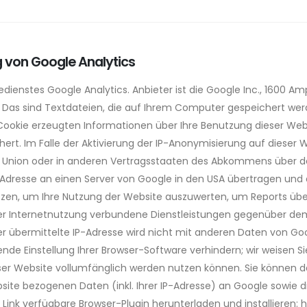
g von Google Analytics
ienstes Google Analytics. Anbieter ist die Google Inc., 1600 A
. Das sind Textdateien, die auf Ihrem Computer gespeichert we
Cookie erzeugten Informationen über Ihre Benutzung dieser Webs
ert. Im Falle der Aktivierung der IP-Anonymisierung auf dieser 
en Union oder in anderen Vertragsstaaten des Abkommens über 
P-Adresse an einen Server von Google in den USA übertragen und d
tzen, um Ihre Nutzung der Website auszuwerten, um Reports üb
r Internetnutzung verbundene Dienstleistungen gegenüber dem 
r übermittelte IP-Adresse wird nicht mit anderen Daten von G
e Einstellung Ihrer Browser-Software verhindern; wir weisen Sie 
ser Website vollumfänglich werden nutzen können. Sie können da
ite bezogenen Daten (inkl. Ihrer IP-Adresse) an Google sowie 
Link verfügbare Browser-Plugin herunterladen und installieren