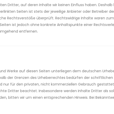
en Dritter, auf deren Inhalte wir keinen Einfluss haben. Deshal
linkten Seiten ist stets der jeweilige Anbieter oder Betreiber der
he Rechtsverstöße überprüft. Rechtswidrige Inhalte waren zum Z
n Seiten ist jedoch ohne konkrete Anhaltspunkte einer Rechtsve
s umgehend entfernen.
e und Werke auf diesen Seiten unterliegen dem deutschen Urheber
halb der Grenzen des Urheberrechtes bedürfen der schriftlichen
ind nur für den privaten, nicht kommerziellen Gebrauch gestattet.
chte Dritter beachtet. Insbesondere werden Inhalte Dritter als s
en, bitten wir um einen entsprechenden Hinweis. Bei Bekanntw